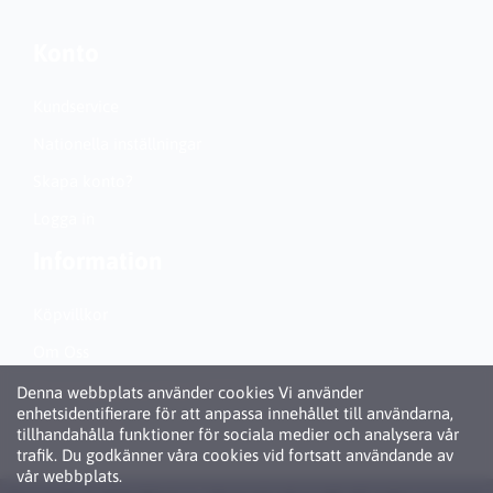
Konto
Kundservice
Nationella inställningar
Skapa konto?
Logga in
Information
Köpvillkor
Om Oss
Personuppgiftspolicy (GDPR)
Denna webbplats använder cookies Vi använder
enhetsidentifierare för att anpassa innehållet till användarna,
Om Cookies
tillhandahålla funktioner för sociala medier och analysera vår
trafik. Du godkänner våra cookies vid fortsatt användande av
vår webbplats.