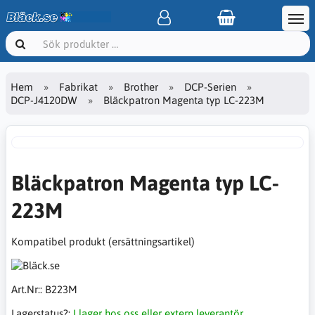
Hem
Fabrikat
Brother
DCP-Serien
DCP-J4120DW
Bläckpatron Magenta typ LC-223M
Bläckpatron Magenta typ LC-
223M
Kompatibel produkt (ersättningsartikel)
Art.Nr::
B223M
Lagerstatus?:
I lager hos oss eller extern leverantör