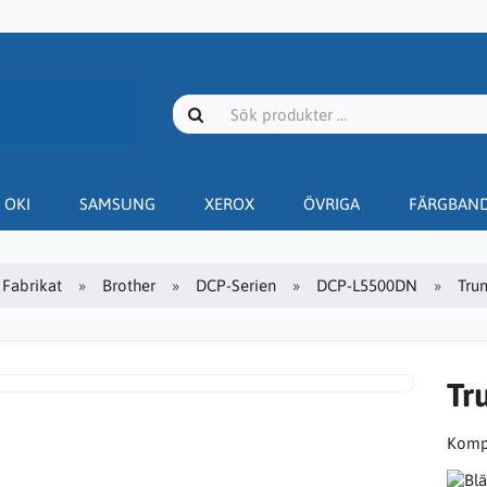
OKI
SAMSUNG
XEROX
ÖVRIGA
FÄRGBAN
Fabrikat
Brother
DCP-Serien
DCP-L5500DN
Tru
Tr
Kompa