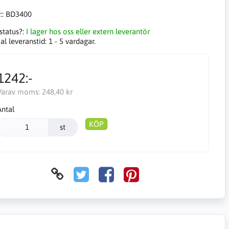
::
BD3400
status?:
I lager hos oss eller extern leverantör
l leveranstid:
1 - 5 vardagar.
1242:-
Varav moms:
248,40 kr
Antal
KÖP
st