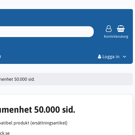
Konto
Varukorg
Priser
D
Logga in
menhet 50.000 sid.
umenhet 50.000 sid.
tibel produkt (ersättningsartikel)