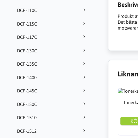
Beskriv
DCP-110C
Produkt a
Det bästa a
DCP-115C
motsvarand
DCP-117C
DCP-130C
DCP-135C
Liknan
DCP-1400
DCP-145C
Tonerka
DCP-150C
DCP-1510
KÖ
DCP-1512