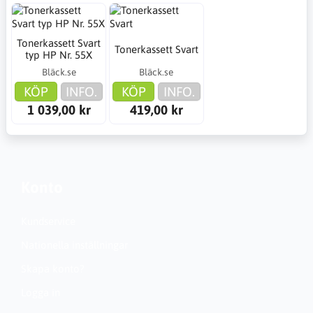
Tonerkassett Svart
Tonerkassett Svart
typ HP Nr. 55X
Bläck.se
Bläck.se
KÖP
INFO.
KÖP
INFO.
1 039,00 kr
419,00 kr
Konto
Kundservice
Nationella inställningar
Skapa konto?
Logga in