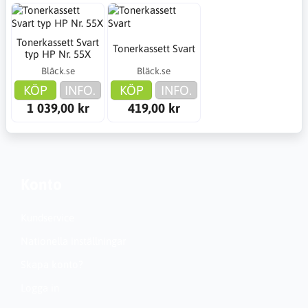
Tonerkassett Svart
Tonerkassett Svart
typ HP Nr. 55X
Bläck.se
Bläck.se
KÖP
INFO.
KÖP
INFO.
1 039,00 kr
419,00 kr
Konto
Kundservice
Nationella inställningar
Skapa konto?
Logga in