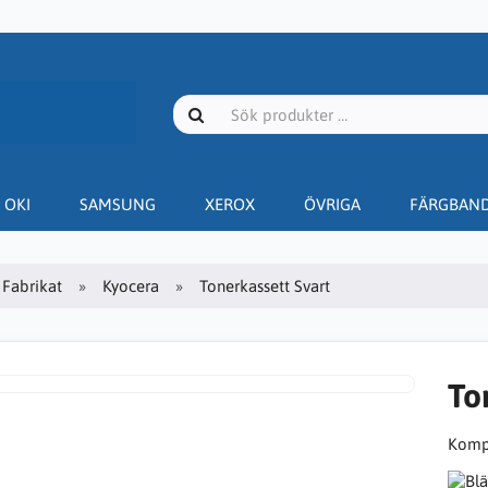
OKI
SAMSUNG
XEROX
ÖVRIGA
FÄRGBAN
Fabrikat
Kyocera
Tonerkassett Svart
To
Kompa