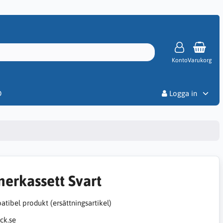
Konto
Varukorg
Priser
D
Logga in
nerkassett Svart
tibel produkt (ersättningsartikel)