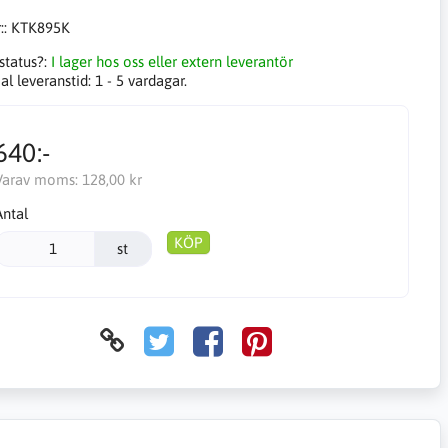
::
KTK895K
status?:
I lager hos oss eller extern leverantör
l leveranstid:
1 - 5 vardagar.
640:-
Varav moms:
128,00 kr
Antal
KÖP
st