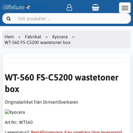
Hem
Fabrikat
Kyocera
WT-560 FS-C5200 wastetoner box
WT-560 FS-C5200 wastetoner
box
Originalartikel från Skrivartillverkaren
Art.Nr::
WT560
Lagerstatus?:
Beställningsvara: Kan innebära lång leveranstid