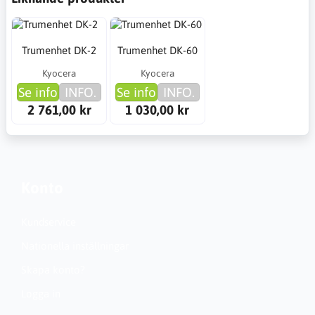
Trumenhet DK-2
Trumenhet DK-60
Kyocera
Kyocera
Se info
INFO.
Se info
INFO.
2 761,00 kr
1 030,00 kr
Konto
Kundservice
Nationella inställningar
Skapa konto?
Logga in