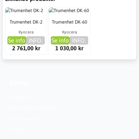
Trumenhet DK-2
Trumenhet DK-60
Kyocera
Kyocera
Se info
INFO.
Se info
INFO.
2 761,00 kr
1 030,00 kr
Konto
Kundservice
Nationella inställningar
Skapa konto?
Logga in