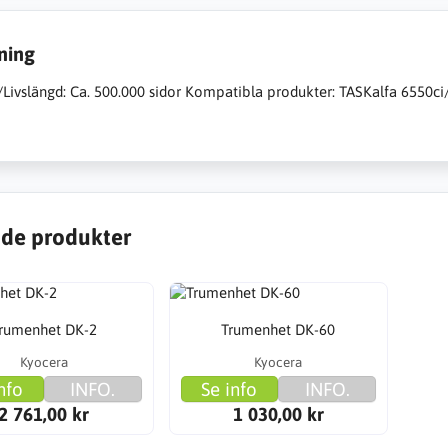
ning
/Livslängd: Ca. 500.000 sidor Kompatibla produkter: TASKalfa 6550c
de produkter
rumenhet DK-2
Trumenhet DK-60
Kyocera
Kyocera
nfo
INFO.
Se info
INFO.
2 761,00 kr
1 030,00 kr