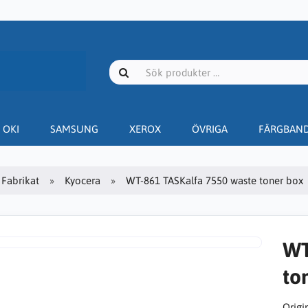
OKI
SAMSUNG
XEROX
ÖVRIGA
FÄRGBAN
Fabrikat
Kyocera
WT-861 TASKalfa 7550 waste toner box
WT
to
Origin