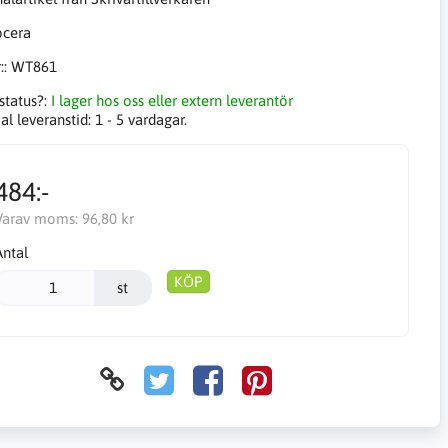
::
WT861
status?:
I lager hos oss eller extern leverantör
l leveranstid:
1 - 5 vardagar.
484:-
Varav moms:
96,80 kr
Antal
KÖP
st