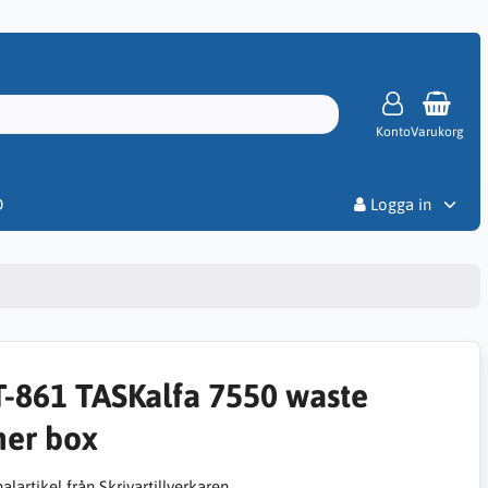
Konto
Varukorg
Priser
D
Logga in
-861 TASKalfa 7550 waste
ner box
alartikel från Skrivartillverkaren