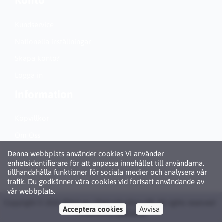
Konto
Kundservice
Nationella inställningar
Skapa konto?
Logga in
Information
Köpvillkor
Om Oss
Personuppgiftspolicy (GDPR)
Denna webbplats använder cookies Vi använder
enhetsidentifierare för att anpassa innehållet till användarna,
Om Cookies
tillhandahålla funktioner för sociala medier och analysera vår
trafik. Du godkänner våra cookies vid fortsatt användande av
vår webbplats.
Copyright © 2026 Bläck.se / Patronbutiken AB. All rights reserved ·
Acceptera cookies
Avvisa
Powered by
LiteCart®