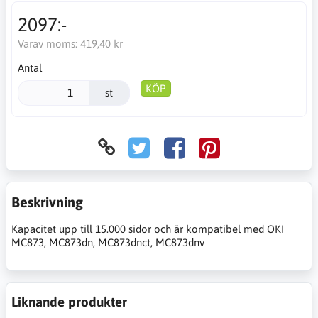
2097:-
Varav moms:
419,40 kr
Antal
KÖP
st
Beskrivning
Kapacitet upp till 15.000 sidor och är kompatibel med OKI
MC873, MC873dn, MC873dnct, MC873dnv
Liknande produkter