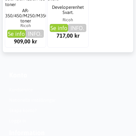
Developerenhet
AR-
Svart.
350/450/M250/M350
Ricoh
toner
Ricoh
Se info
INFO.
Se info
INFO.
717,00 kr
909,00 kr
Konto
Kundservice
Nationella inställningar
Skapa konto?
Logga in
Information