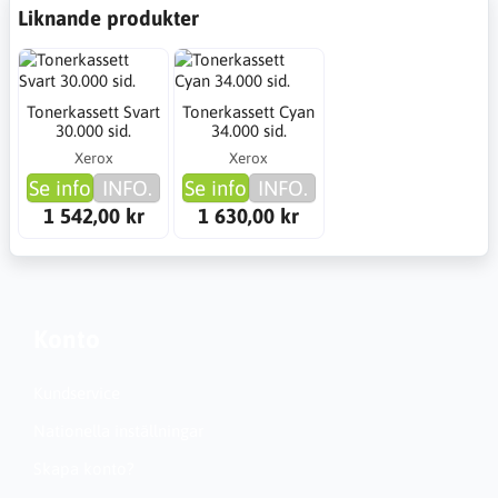
Liknande produkter
Tonerkassett Svart
Tonerkassett Cyan
30.000 sid.
34.000 sid.
Xerox
Xerox
Se info
INFO.
Se info
INFO.
1 542,00 kr
1 630,00 kr
Konto
Kundservice
Nationella inställningar
Skapa konto?