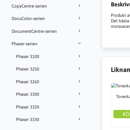
Beskriv
CopyCentre-serien
Produkt a
DocuColor-serien
Det bästa a
motsvarand
DocumentCentre-serien
Phaser-serien
Phaser 3100
Liknan
Phaser 3250
Phaser 3260
Phaser 3300
Tonerka
Phaser 3320
KÖ
Phaser 3330