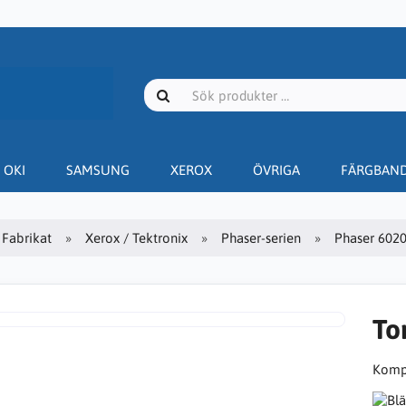
OKI
SAMSUNG
XEROX
ÖVRIGA
FÄRGBAN
Fabrikat
Xerox / Tektronix
Phaser-serien
Phaser 602
To
Kompa