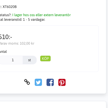
::
XT6020B
status?:
I lager hos oss eller extern leverantör
l leveranstid:
1 - 5 vardagar.
510:-
Varav moms:
102,00 kr
Antal
KÖP
st