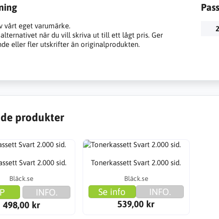
ning
Pas
v vårt eget varumärke.
2
lternativet när du vill skriva ut till ett lågt pris. Ger
e eller fler utskrifter än originalprodukten.
de produkter
ssett Svart 2.000 sid.
Tonerkassett Svart 2.000 sid.
Bläck.se
Bläck.se
Se info
INFO.
P
INFO.
539,00 kr
498,00 kr