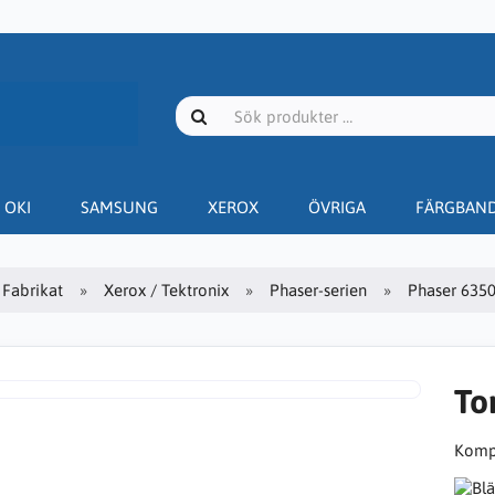
OKI
SAMSUNG
XEROX
ÖVRIGA
FÄRGBAN
Fabrikat
Xerox / Tektronix
Phaser-serien
Phaser 635
To
Kompa