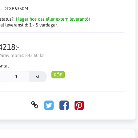
::
DTXP6350M
status?:
I lager hos oss eller extern leverantör
l leveranstid:
1 - 5 vardagar.
4218:-
Varav moms:
843,60 kr
Antal
KÖP
st