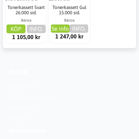
Tonerkassett Svart
Tonerkassett Gul
26.000 sid.
15.000 sid.
Xerox
Xerox
Se info
INFO.
KÖP
INFO.
1 247,00 kr
1 105,00 kr
Konto
Kundservice
Nationella inställningar
Skapa konto?
Logga in
Information