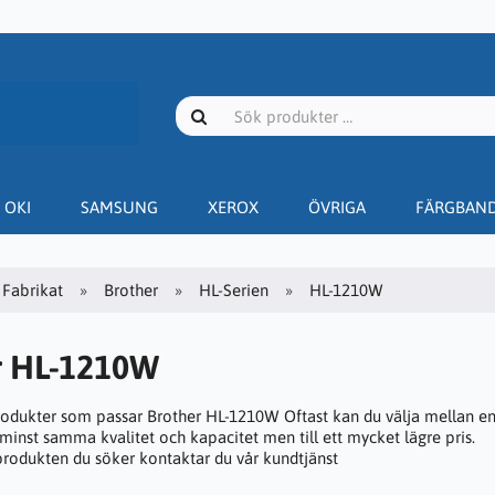
OKI
SAMSUNG
XEROX
ÖVRIGA
FÄRGBAN
Fabrikat
Brother
HL-Serien
HL-1210W
r HL-1210W
rodukter som passar Brother HL-1210W Oftast kan du välja mellan en 
 minst samma kvalitet och kapacitet men till ett mycket lägre pris.
 produkten du söker kontaktar du vår kundtjänst