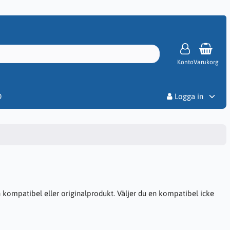
Konto
Varukorg
Priser
D
Logga in
kompatibel eller originalprodukt. Väljer du en kompatibel icke