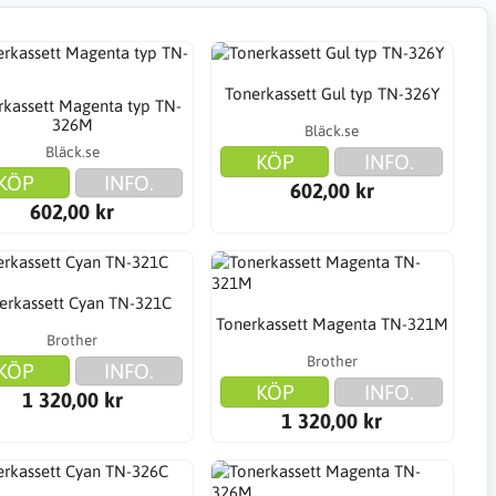
Tonerkassett Gul typ TN-326Y
rkassett Magenta typ TN-
326M
Bläck.se
Bläck.se
KÖP
INFO.
KÖP
INFO.
602,00 kr
602,00 kr
erkassett Cyan TN-321C
Tonerkassett Magenta TN-321M
Brother
Brother
KÖP
INFO.
KÖP
INFO.
1 320,00 kr
1 320,00 kr