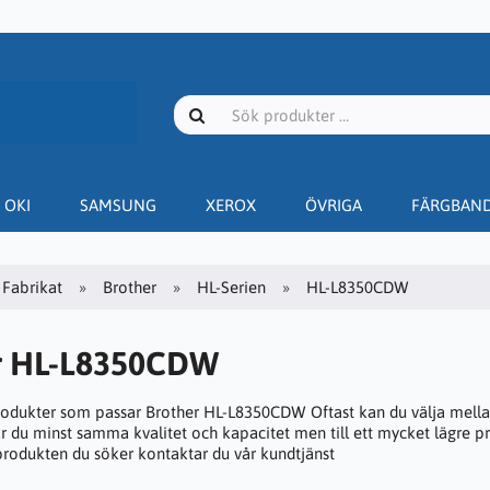
OKI
SAMSUNG
XEROX
ÖVRIGA
FÄRGBAN
Fabrikat
Brother
HL-Serien
HL-L8350CDW
r HL-L8350CDW
rodukter som passar Brother HL-L8350CDW Oftast kan du välja mellan
år du minst samma kvalitet och kapacitet men till ett mycket lägre pr
 produkten du söker kontaktar du vår kundtjänst