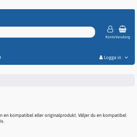
Konto
Varukorg
Priser
D
Logga in
 en kompatibel eller originalprodukt. Väljer du en kompatibel
is.