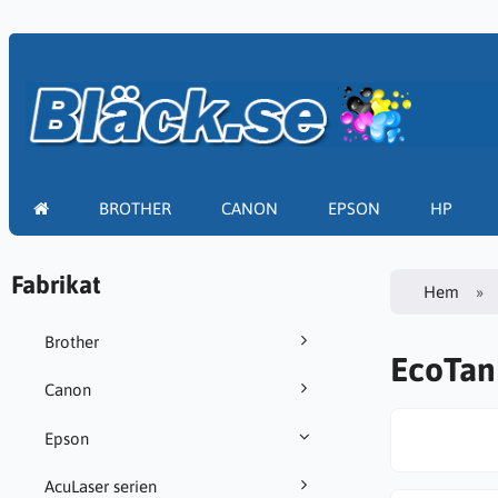
BROTHER
CANON
EPSON
HP
Fabrikat
Hem
Brother
EcoTank
Canon
Epson
AcuLaser serien