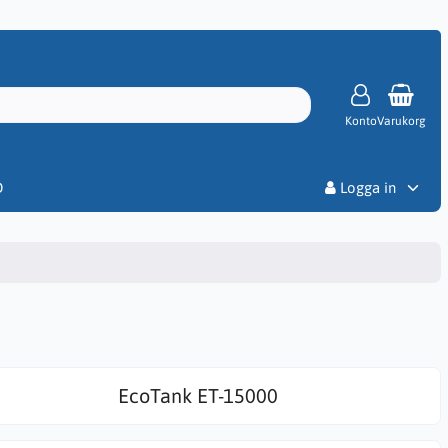
Konto
Varukorg
Priser
D
Logga in
EcoTank ET-15000