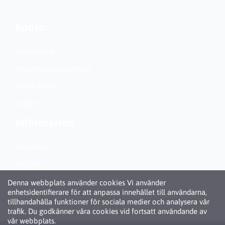
Konto
Kundservice
Nationella inställningar
Skapa konto?
Logga in
Information
Köpvillkor
Om Oss
Personuppgiftspolicy (GDPR)
Denna webbplats använder cookies Vi använder
enhetsidentifierare för att anpassa innehållet till användarna,
Om Cookies
tillhandahålla funktioner för sociala medier och analysera vår
trafik. Du godkänner våra cookies vid fortsatt användande av
vår webbplats.