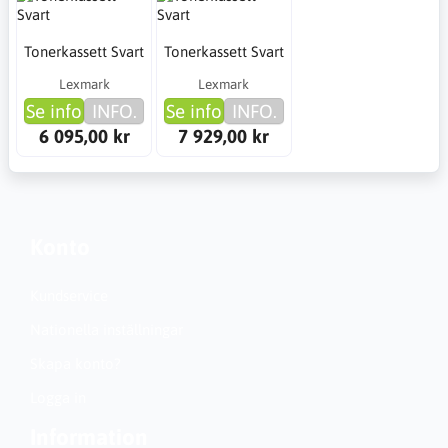
Tonerkassett Svart
Tonerkassett Svart
Lexmark
Lexmark
Se info
INFO.
Se info
INFO.
6 095,00 kr
7 929,00 kr
Konto
Kundservice
Nationella inställningar
Skapa konto?
Logga in
Information