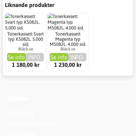
Liknande produkter
Tonerkassett Svart
Tonerkassett
typ K5082L. 5.000
Magenta typ
sid.
M5082L. 4.000 sid.
Bläck.se
Bläck.se
Se info
INFO.
Se info
INFO.
1 180,00 kr
1 230,00 kr
Konto
Kundservice
Nationella inställningar
Skapa konto?