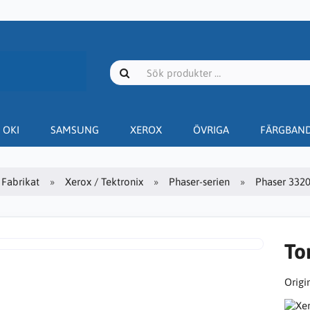
OKI
SAMSUNG
XEROX
ÖVRIGA
FÄRGBAN
Fabrikat
Xerox / Tektronix
Phaser-serien
Phaser 332
To
Origin