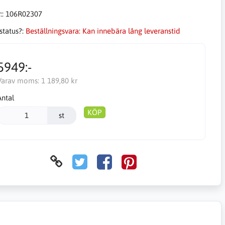
::
106R02307
status?:
Beställningsvara: Kan innebära lång leveranstid
5949:-
Varav moms:
1 189,80 kr
Antal
KÖP
st