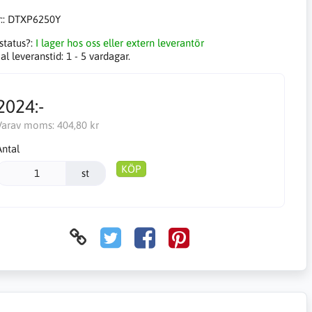
::
DTXP6250Y
status?:
I lager hos oss eller extern leverantör
l leveranstid:
1 - 5 vardagar.
2024:-
Varav moms:
404,80 kr
Antal
KÖP
st