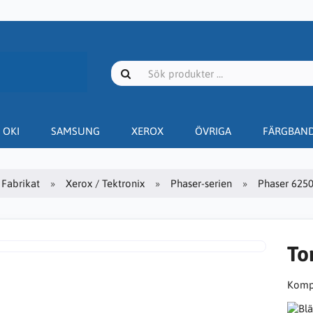
OKI
SAMSUNG
XEROX
ÖVRIGA
FÄRGBAN
Fabrikat
Xerox / Tektronix
Phaser-serien
Phaser 625
To
Kompa