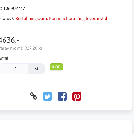
::
106R02747
status?:
Beställningsvara: Kan innebära lång leveranstid
4636:-
Varav moms:
927,20 kr
Antal
KÖP
st