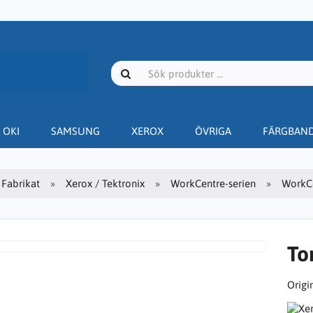
OKI
SAMSUNG
XEROX
ÖVRIGA
FÄRGBAN
Fabrikat
Xerox / Tektronix
WorkCentre-serien
WorkC
To
Origin