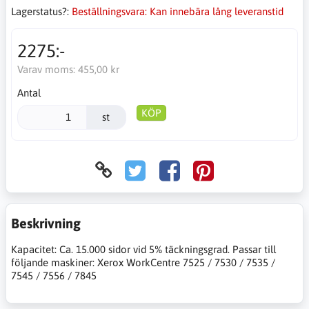
Lagerstatus?:
Beställningsvara: Kan innebära lång leveranstid
2275:-
Varav moms:
455,00 kr
Antal
KÖP
st
Beskrivning
Kapacitet: Ca. 15.000 sidor vid 5% täckningsgrad. Passar till
följande maskiner: Xerox WorkCentre 7525 / 7530 / 7535 /
7545 / 7556 / 7845