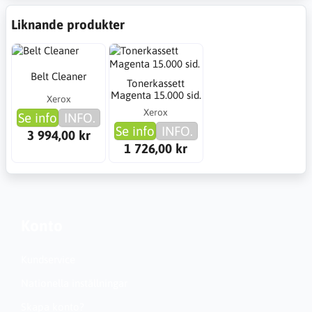
Liknande produkter
Belt Cleaner
Tonerkassett
Magenta 15.000 sid.
Xerox
Xerox
Se info
INFO.
Se info
INFO.
3 994,00 kr
1 726,00 kr
Konto
Kundservice
Nationella inställningar
Skapa konto?