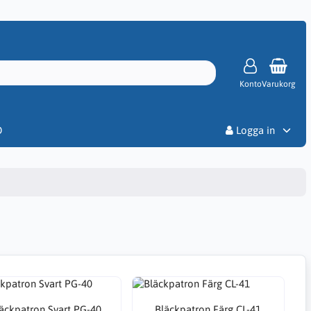
Konto
Varukorg
Priser
D
Logga in
äckpatron Svart PG-40
Bläckpatron Färg CL-41