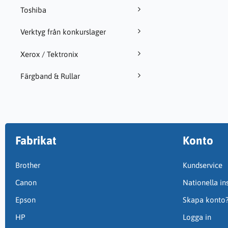
Toshiba
Verktyg från konkurslager
Xerox / Tektronix
Färgband & Rullar
Fabrikat
Konto
Brother
Kundservice
Canon
Nationella ins
Epson
Skapa konto
HP
Logga in