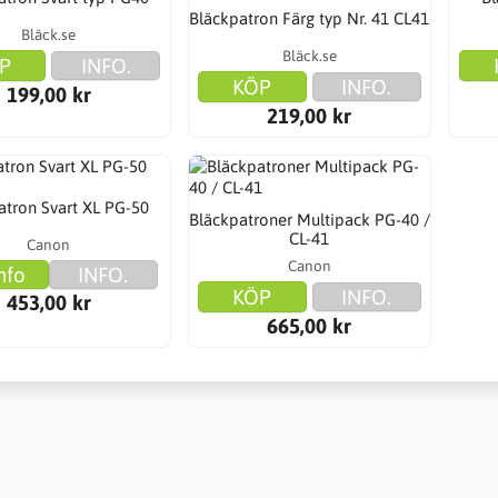
Bläckpatron Färg typ Nr. 41 CL41
Bläck.se
Bläck.se
P
INFO.
KÖP
INFO.
199,00 kr
219,00 kr
atron Svart XL PG-50
Bläckpatroner Multipack PG-40 /
CL-41
Canon
Canon
nfo
INFO.
KÖP
INFO.
453,00 kr
665,00 kr