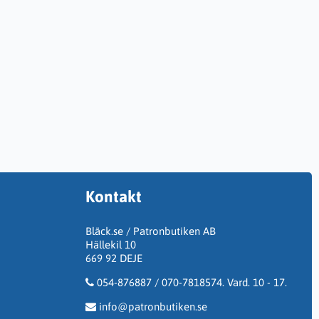
Kontakt
Bläck.se / Patronbutiken AB
Hällekil 10
669 92 DEJE
054-876887 / 070-7818574. Vard. 10 - 17.
info@patronbutiken.se