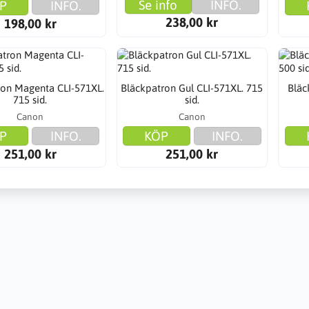
Se info
INFO.
P
INFO.
238,00 kr
198,00 kr
ron Magenta CLI-571XL.
Bläckpatron Gul CLI-571XL. 715
Bläc
715 sid.
sid.
Canon
Canon
P
INFO.
KÖP
INFO.
251,00 kr
251,00 kr