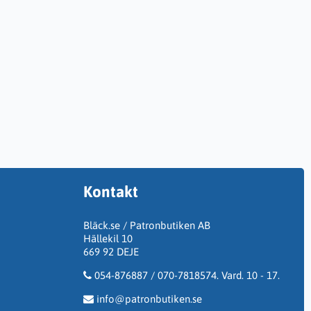
Kontakt
Bläck.se / Patronbutiken AB
Hällekil 10
669 92 DEJE
054-876887 / 070-7818574. Vard. 10 - 17.
info@patronbutiken.se