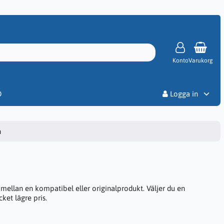
Konto
Varukorg
Priser
D
Logga in
n
mellan en kompatibel eller originalprodukt. Väljer du en
ket lägre pris.