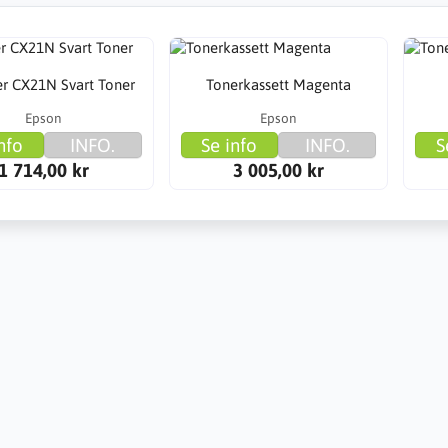
er CX21N Svart Toner
Tonerkassett Magenta
Epson
Epson
nfo
INFO.
Se info
INFO.
S
1 714,00 kr
3 005,00 kr