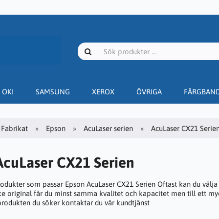
OKI
SAMSUNG
XEROX
ÖVRIGA
FÄRGBAN
Fabrikat
Epson
AcuLaser serien
AcuLaser CX21 Serie
AcuLaser CX21 Serien
rodukter som passar Epson AcuLaser CX21 Serien Oftast kan du välja 
e original får du minst samma kvalitet och kapacitet men till ett myc
 produkten du söker kontaktar du vår kundtjänst