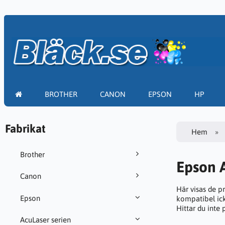
BROTHER
CANON
EPSON
HP
Fabrikat
Hem
Brother
Epson 
Canon
Här visas de p
Epson
kompatibel ick
Hittar du inte
AcuLaser serien