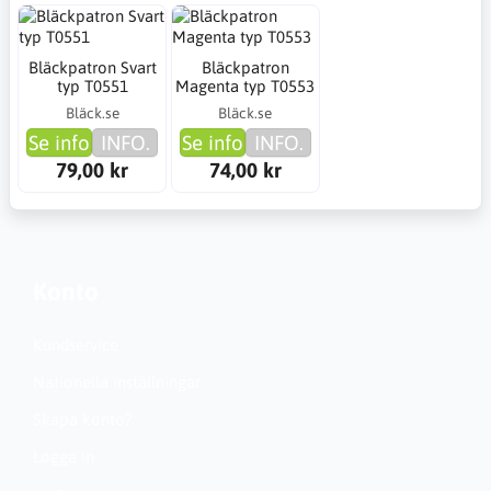
Bläckpatron Svart
Bläckpatron
typ T0551
Magenta typ T0553
Bläck.se
Bläck.se
Se info
INFO.
Se info
INFO.
79,00 kr
74,00 kr
Konto
Kundservice
Nationella inställningar
Skapa konto?
Logga in