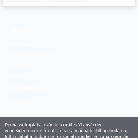
Konto
Kundservice
Nationella inställningar
Skapa konto?
Logga in
Information
Köpvillkor
Om Oss
Personuppgiftspolicy (GDPR)
Denna webbplats använder cookies Vi använder
enhetsidentifierare för att anpassa innehållet till användarna,
Om Cookies
tillhandahålla funktioner för sociala medier och analysera vår