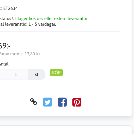
::
ET2634
status?:
I lager hos oss eller extern leverantör
l leveranstid:
1 - 5 vardagar.
69:-
Varav moms:
13,80 kr
Antal
KÖP
st