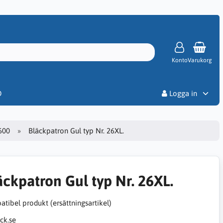
Konto
Varukorg
Priser
D
Logga in
600
Bläckpatron Gul typ Nr. 26XL.
äckpatron Gul typ Nr. 26XL.
tibel produkt (ersättningsartikel)