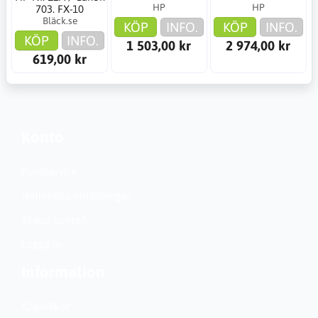
HP
HP
703. FX-10
Bläck.se
KÖP
INFO.
KÖP
INFO.
KÖP
INFO.
1 503,00 kr
2 974,00 kr
619,00 kr
Konto
Kundservice
Nationella inställningar
Skapa konto?
Logga in
Information
Köpvillkor