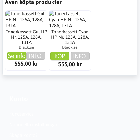
Även köpta produkter
Tonerkassett Gul HP
Tonerkassett Cyan
Nr. 125A, 128A,
HP Nr. 125A, 128A,
131A
131A
Bläck.se
Bläck.se
Se info
INFO.
KÖP
INFO.
555,00 kr
555,00 kr
Konto
Kundservice
Nationella inställningar
Skapa konto?