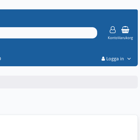
Konto
Varukorg
Priser
D
Logga in