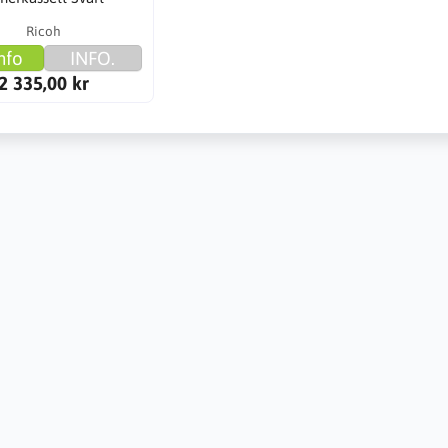
Ricoh
nfo
INFO.
2 335,00 kr