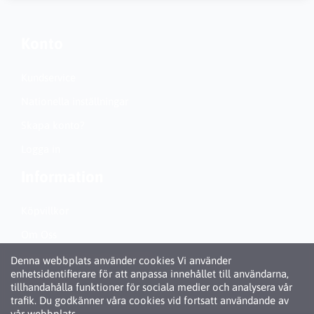
Konto
Kundservice
Nationella inställningar
Skapa konto?
Logga in
Information
Köpvillkor
Om Oss
Personuppgiftspolicy (GDPR)
Denna webbplats använder cookies Vi använder
enhetsidentifierare för att anpassa innehållet till användarna,
Om Cookies
tillhandahålla funktioner för sociala medier och analysera vår
trafik. Du godkänner våra cookies vid fortsatt användande av
vår webbplats.