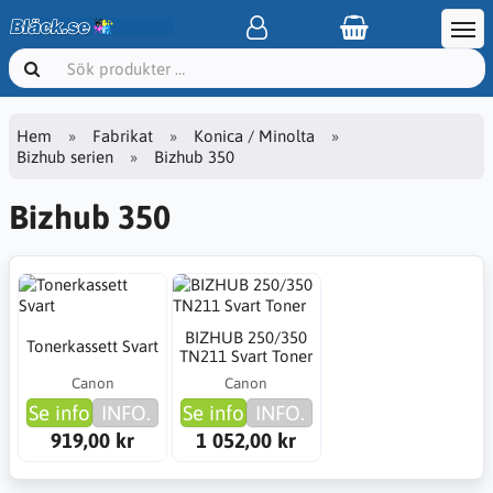
Hem
Fabrikat
Konica / Minolta
Bizhub serien
Bizhub 350
Bizhub 350
BIZHUB 250/350
Tonerkassett Svart
TN211 Svart Toner
Canon
Canon
Se info
INFO.
Se info
INFO.
919,00 kr
1 052,00 kr