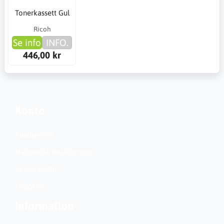
Tonerkassett Gul
Ricoh
Se info
INFO.
446,00 kr
Konto
Kundservice
Nationella inställningar
Skapa konto?
Logga in
Information