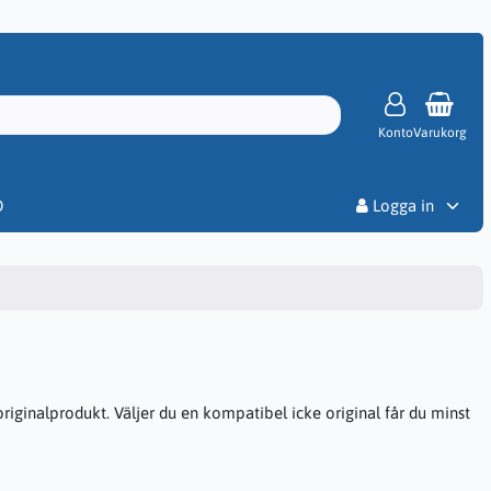
Konto
Varukorg
Priser
D
Logga in
riginalprodukt. Väljer du en kompatibel icke original får du minst