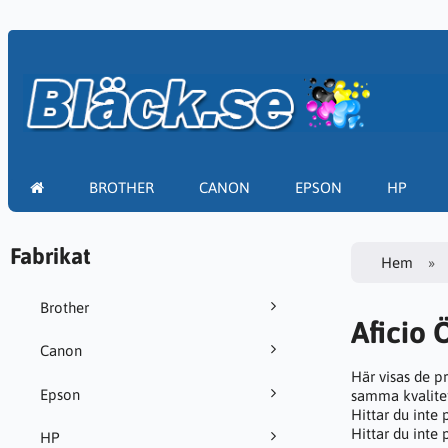
BROTHER
CANON
EPSON
HP
Fabrikat
Hem
Brother
Aficio 
Canon
Här visas de p
Epson
samma kvalitet
Hittar du inte
Hittar du inte
HP