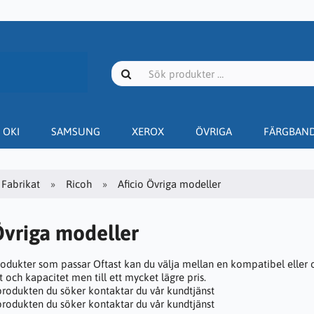
OKI
SAMSUNG
XEROX
ÖVRIGA
FÄRGBAN
Fabrikat
Ricoh
Aficio Övriga modeller
Övriga modeller
rodukter som passar Oftast kan du välja mellan en kompatibel eller o
 och kapacitet men till ett mycket lägre pris.
 produkten du söker kontaktar du vår kundtjänst
 produkten du söker kontaktar du vår kundtjänst