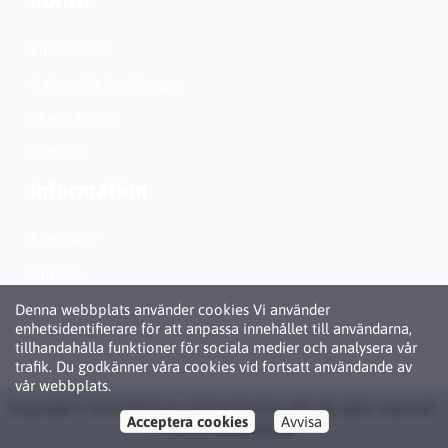
Konto
Kundservice
Nationella inställningar
Skapa konto?
Logga in
Information
Köpvillkor
Om Oss
Personuppgiftspolicy (GDPR)
Denna webbplats använder cookies Vi använder
enhetsidentifierare för att anpassa innehållet till användarna,
Om Cookies
tillhandahålla funktioner för sociala medier och analysera vår
trafik. Du godkänner våra cookies vid fortsatt användande av
vår webbplats.
Copyright © 2026 Bläck.se / Patronbutiken AB. All rights reserved ·
Acceptera cookies
Avvisa
Powered by
LiteCart®