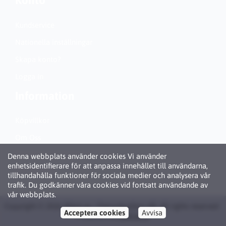
Konto
Kundservice
Nationella inställningar
Skapa konto?
Logga in
Information
Köpvillkor
Om Oss
Personuppgiftspolicy (GDPR)
Denna webbplats använder cookies Vi använder
enhetsidentifierare för att anpassa innehållet till användarna,
Om Cookies
tillhandahålla funktioner för sociala medier och analysera vår
trafik. Du godkänner våra cookies vid fortsatt användande av
vår webbplats.
Copyright © 2026 Bläck.se / Patronbutiken AB. All rights reserved ·
Acceptera cookies
Avvisa
Powered by
LiteCart®