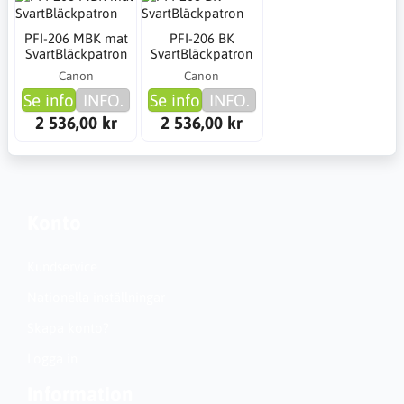
PFI-206 MBK mat
PFI-206 BK
SvartBläckpatron
SvartBläckpatron
Canon
Canon
Se info
INFO.
Se info
INFO.
2 536,00 kr
2 536,00 kr
Konto
Kundservice
Nationella inställningar
Skapa konto?
Logga in
Information