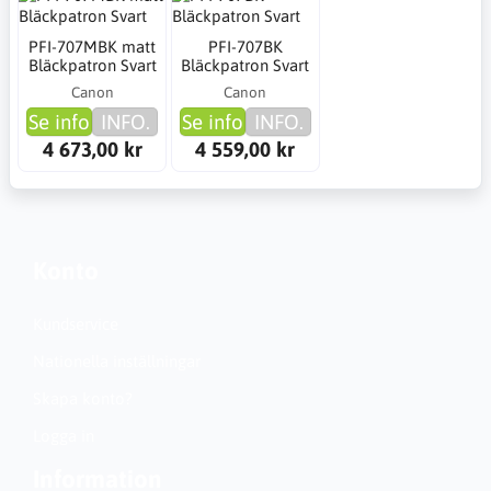
PFI-707MBK matt
PFI-707BK
Bläckpatron Svart
Bläckpatron Svart
Canon
Canon
Se info
INFO.
Se info
INFO.
4 673,00 kr
4 559,00 kr
Konto
Kundservice
Nationella inställningar
Skapa konto?
Logga in
Information