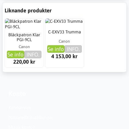
Liknande produkter
C-EXV33 Trumma
Bläckpatron Klar
PGI-9CL
Canon
Canon
Se info
INFO.
Se info
INFO.
4 153,00 kr
220,00 kr
Konto
Kundservice
Nationella inställningar
Skapa konto?