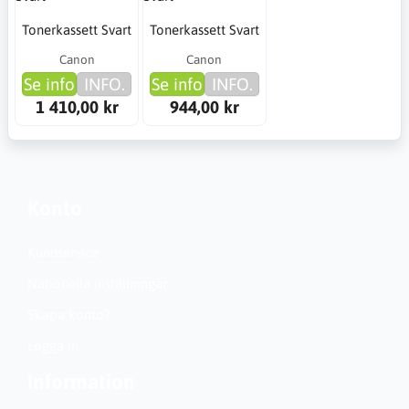
Tonerkassett Svart
Tonerkassett Svart
Canon
Canon
Se info
INFO.
Se info
INFO.
1 410,00 kr
944,00 kr
Konto
Kundservice
Nationella inställningar
Skapa konto?
Logga in
Information