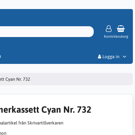
Konto
Varukorg
Priser
D
Logga in
tt Cyan Nr. 732
nerkassett Cyan Nr. 732
alartikel från Skrivartillverkaren