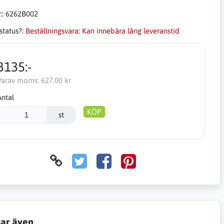
::
6262B002
status?:
Beställningsvara: Kan innebära lång leveranstid
3135:-
Varav moms:
627,00 kr
Antal
KÖP
st
sar även