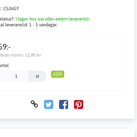
::
C526GY
status?:
I lager hos oss eller extern leverantör
l leveranstid:
1 - 5 vardagar.
59:-
Varav moms:
11,80 kr
Antal
KÖP
st