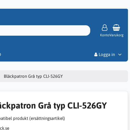
Konto
Varukorg
Priser
D
Logga in
Bläckpatron Grå typ CLI-526GY
äckpatron Grå typ CLI-526GY
tibel produkt (ersättningsartikel)