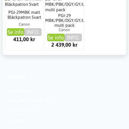
PGI-29MBK matt
PGI-29
Bläckpatron Svart
MBK/PBK/DGY/GY/LGY/CO
Canon
multi pack
Canon
Se info
INFO.
Se info
INFO.
411,00 kr
2 439,00 kr
Konto
Kundservice
Nationella inställningar
Skapa konto?
Logga in