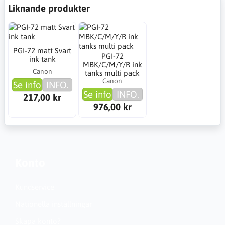
Liknande produkter
PGI-72 matt Svart
PGI-72
ink tank
MBK/C/M/Y/R ink
Canon
tanks multi pack
Canon
Se info
INFO.
Se info
INFO.
217,00 kr
976,00 kr
Konto
Kundservice
Nationella inställningar
Skapa konto?