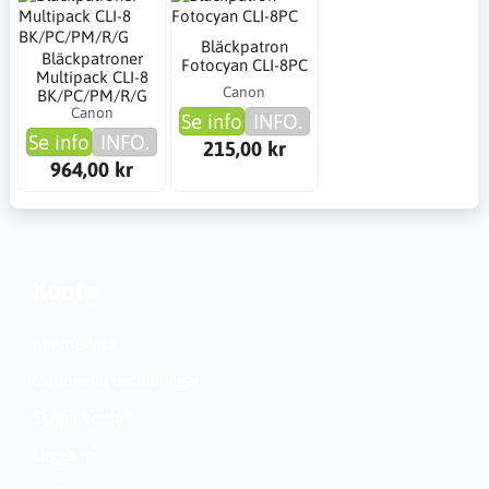
Bläckpatron
Bläckpatroner
Fotocyan CLI-8PC
Multipack CLI-8
Canon
BK/PC/PM/R/G
Canon
Se info
INFO.
Se info
INFO.
215,00 kr
964,00 kr
Konto
Kundservice
Nationella inställningar
Skapa konto?
Logga in