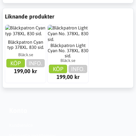
Liknande produkter
Bläckpatron Cyan
Bläckpatron Light
typ 378XL. 830 sid.
Cyan No. 378XL. 830
Bläck.se
sid.
Bläck.se
KÖP
INFO.
KÖP
INFO.
199,00 kr
199,00 kr
Konto
Kundservice
Nationella inställningar